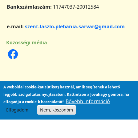
Bankszámlaszám:
11747037-20012584
e-mail:
szent.laszlo.plebania.sarvar@gmail.com
Közösségi média
A weboldal cookie-kat(sütiket) használ, amik segítenek a lehető
legjobb szolgáltatás nyújtásában.
Kattintson a Jóváhagy gombra, ha
Bővebb információ
elfogadja a cookie-k használatát!
Elfogadom
Nem, köszönöm