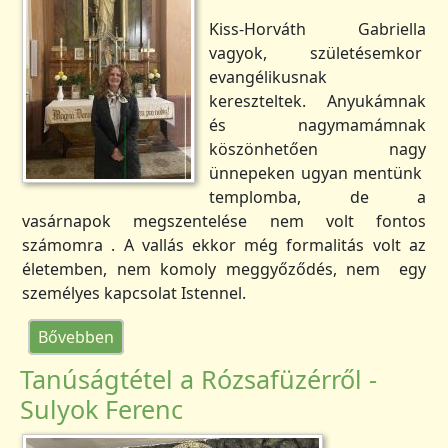
Kiss-Horváth Gabriella
vagyok, születésemkor
evangélikusnak
kereszteltek. Anyukámnak
és nagymamámnak
köszönhetően nagy
ünnepeken ugyan mentünk
templomba, de a
vasárnapok megszentelése nem volt fontos
számomra . A vallás ekkor még formalitás volt az
életemben, nem komoly meggyőződés, nem egy
személyes kapcsolat Istennel.
(Tanúságtétel a Rózsafüzérről - Kiss-Horváth
Bővebben
Tanúságtétel a Rózsafüzérről -
Sulyok Ferenc