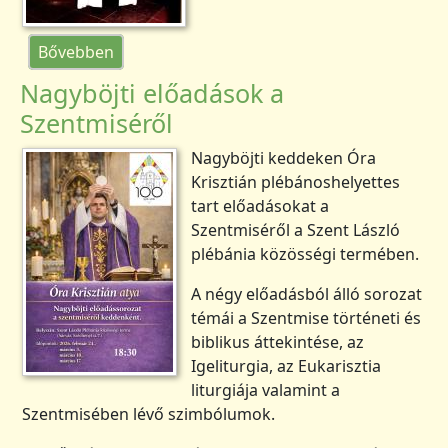
(Emlékezés, évforduló: 25 éve hunyt el Jamb
Bővebben
Nagyböjti előadások a
Szentmiséről
Nagyböjti keddeken Óra
Krisztián plébánoshelyettes
tart előadásokat a
Szentmiséről a Szent László
plébánia közösségi termében.
A négy előadásból álló sorozat
témái a Szentmise történeti és
biblikus áttekintése, az
Igeliturgia, az Eukarisztia
liturgiája valamint a
Szentmisében lévő szimbólumok.