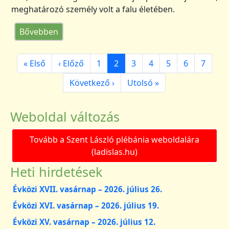
meghatározó személy volt a falu életében.
(Tanúságtétel a Rózsafüzérről - Sulyok Feren
Bővebben
Oldalszámozás
Első oldal
Előző oldal
Oldal
Jelenlegi oldal
Oldal
Oldal
Oldal
Oldal
Oldal
« Első
‹ Előző
1
2
3
4
5
6
7
Következő oldal
Utolsó oldal
Következő ›
Utolsó »
Weboldal változás
Tovább a Szent László plébánia weboldalára
(ladislas.hu)
Heti hirdetések
Évközi XVII. vasárnap – 2026. július 26.
Évközi XVI. vasárnap – 2026. július 19.
Évközi XV. vasárnap – 2026. július 12.