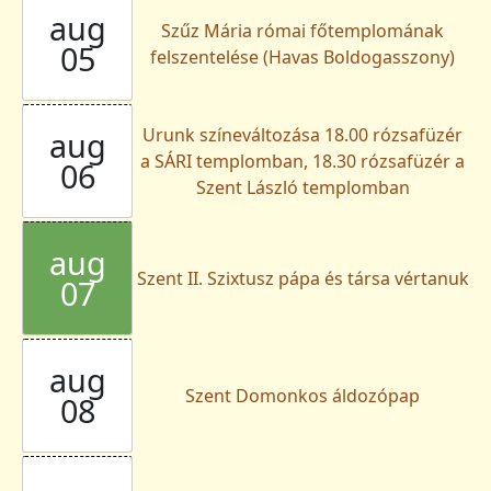
aug
Szűz Mária római főtemplomának
05
felszentelése (Havas Boldogasszony)
Urunk színeváltozása 18.00 rózsafüzér
aug
a SÁRI templomban, 18.30 rózsafüzér a
06
Szent László templomban
aug
Szent II. Szixtusz pápa és társa vértanuk
07
aug
Szent Domonkos áldozópap
08