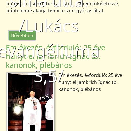
sima úttá.
bűnösöket sem eltörli az Isten, hanem tökéletessé,
bűntelenné akarja tenni a szentgyónás által.
/Lukács
(Nagyböjti Lelkigyakorlat)
Bővebben
evangéliuma
Emlékezés, évforduló: 25 éve
hunyt el Jambrich Ignác tb.
kanonok, plébános
3,5/
Emlékezés, évforduló: 25 éve
hunyt el Jambrich Ignác tb.
kanonok, plébános