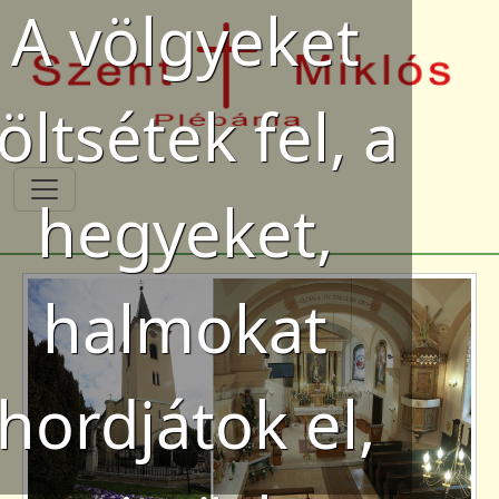
A völgyeket
Ugrás a tartalomra
öltsétek fel, a
hegyeket,
halmokat
hordjátok el,