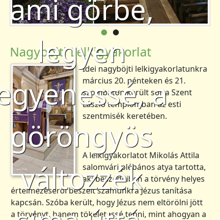
ami görbe,
legyen
Nagyböjti Lelkigyakorlat
Idei nagyböjti lelkigyakorlatunkra
egyenessé, a
március 20. pénteken és 21.
szombaton került sor a Szent
László templomban az esti
szentmisék keretében.
göröngyös
A lelkigyakorlatot Mikolás Attila
változzék
salomvári plébános atya tartotta,
aki beszédeiben a törvény helyes
értelmezéséről beszélt számunkra Jézus tanítása
kapcsán. Szóba került, hogy Jézus nem eltörölni jött
a törvényt, hanem tökéletessé tenni, mint ahogyan a