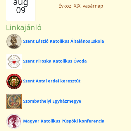
aug
Évközi XIX. vasárnap
09
Linkajánló
Szent László Katolikus Általános Iskola
Szent Piroska Katolikus Óvoda
Szent Antal erdei keresztút
Szombathelyi Egyházmegye
Magyar Katolikus Püspöki konferencia