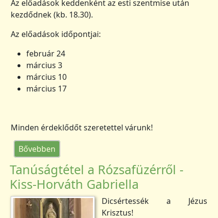
Az előadások keddenként az esti szentmise után
kezdődnek (kb. 18.30).
Az előadások időpontjai:
február 24
március 3
március 10
március 17
Minden érdeklődőt szeretettel várunk!
(Nagyböjti előadások a Szentmiséről)
Bővebben
Tanúságtétel a Rózsafüzérről -
Kiss-Horváth Gabriella
Dicsértessék a Jézus
Krisztus!