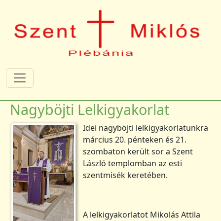
Ugrás a tartalomra
Nagyböjti Lelkigyakorlat
Idei nagyböjti lelkigyakorlatunkra
március 20. pénteken és 21.
szombaton került sor a Szent
László templomban az esti
szentmisék keretében.
A lelkigyakorlatot Mikolás Attila