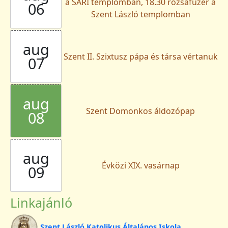
a SÁRI templomban, 18.30 rózsafüzér a
06
Szent László templomban
aug
Szent II. Szixtusz pápa és társa vértanuk
07
aug
Szent Domonkos áldozópap
08
aug
Évközi XIX. vasárnap
09
Linkajánló
Szent László Katolikus Általános Iskola