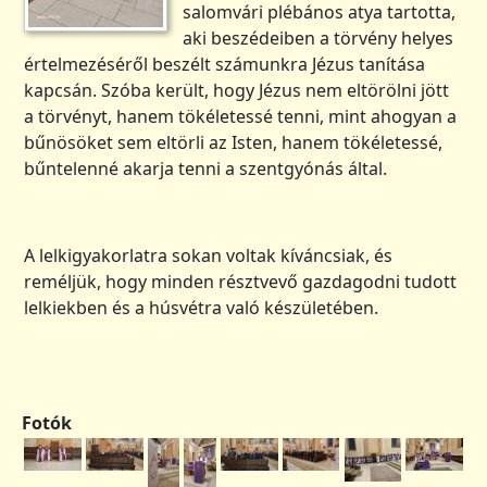
salomvári plébános atya tartotta,
aki beszédeiben a törvény helyes
értelmezéséről beszélt számunkra Jézus tanítása
kapcsán. Szóba került, hogy Jézus nem eltörölni jött
a törvényt, hanem tökéletessé tenni, mint ahogyan a
bűnösöket sem eltörli az Isten, hanem tökéletessé,
bűntelenné akarja tenni a szentgyónás által.
A lelkigyakorlatra sokan voltak kíváncsiak, és
reméljük, hogy minden résztvevő gazdagodni tudott
lelkiekben és a húsvétra való készületében.
Fotók