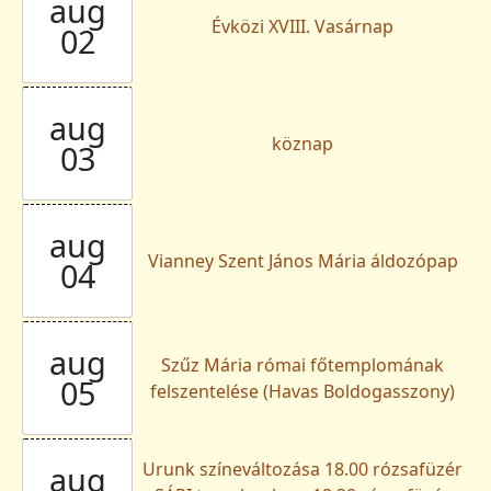
aug
Évközi XVIII. Vasárnap
02
aug
köznap
03
aug
Vianney Szent János Mária áldozópap
04
aug
Szűz Mária római főtemplomának
05
felszentelése (Havas Boldogasszony)
Urunk színeváltozása 18.00 rózsafüzér
aug