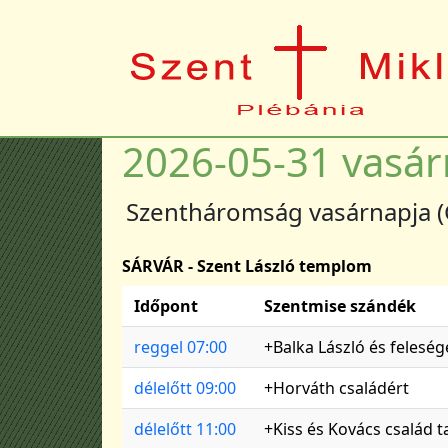
Ugrás a tartalomra
2026-05-31 vasá
Szentháromság vasárnapja (
SÁRVÁR - Szent László templom
Időpont
Szentmise szándék
reggel 07:00
+Balka László és feleség
délelőtt 09:00
+Horváth családért
délelőtt 11:00
+Kiss és Kovács család t