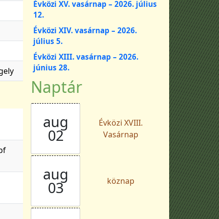
Évközi XV. vasárnap – 2026. július
12.
Évközi XIV. vasárnap – 2026.
július 5.
Évközi XIII. vasárnap – 2026.
június 28.
gely
Naptár
aug
Évközi XVIII.
02
Vasárnap
pf
aug
köznap
03