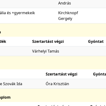
András
zália és +gyermekeik
Kirchknopf
Gergely
m
dék
Szertartást végzi
Gyóntat
Várhelyi Tamás
Szertartást végzi
Gyónt
e Szovák Ida
Óra Krisztián
emplom