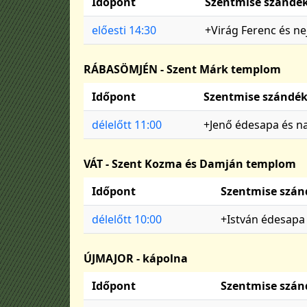
Időpont
Szentmise szándé
előesti 14:30
+Virág Ferenc és ne
RÁBASÖMJÉN - Szent Márk templom
Időpont
Szentmise szándé
délelőtt 11:00
+Jenő édesapa és n
VÁT - Szent Kozma és Damján templom
Időpont
Szentmise szán
délelőtt 10:00
+István édesapa
ÚJMAJOR - kápolna
Időpont
Szentmise szán