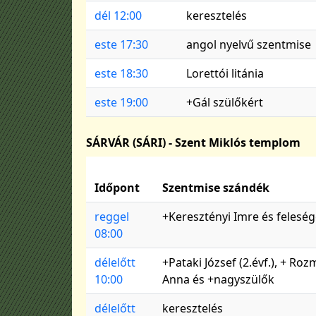
dél 12:00
keresztelés
este 17:30
angol nyelvű szentmise
este 18:30
Lorettói litánia
este 19:00
+Gál szülőkért
SÁRVÁR (SÁRI) - Szent Miklós templom
Időpont
Szentmise szándék
reggel
+Keresztényi Imre és feleség
08:00
délelőtt
+Pataki József (2.évf.), + Ro
10:00
Anna és +nagyszülők
délelőtt
keresztelés