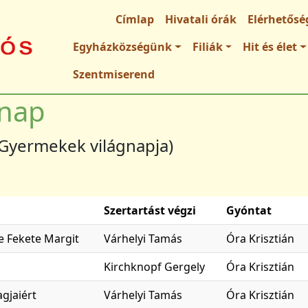
Fő navigáció
Címlap
Hivatali órák
Elérhetősé
Egyházközségünk
Filiák
Hit és élet
Szentmiserend
rnap
Gyermekek világnapja)
Szertartást végzi
Gyóntat
e Fekete Margit
Várhelyi Tamás
Óra Krisztián
Kirchknopf Gergely
Óra Krisztián
agjaiért
Várhelyi Tamás
Óra Krisztián