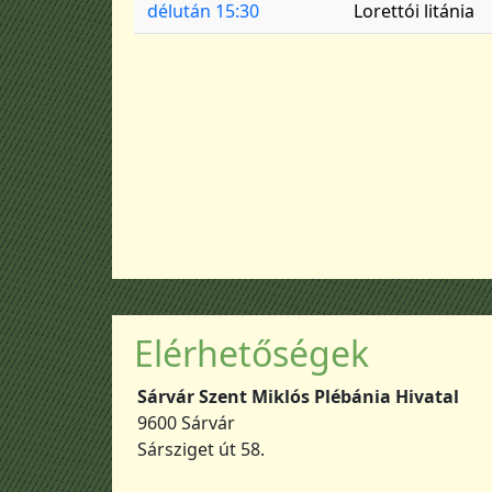
délután 15:30
Lorettói litánia
Elérhetőségek
Sárvár Szent Miklós Plébánia Hivatal
9600 Sárvár
Sársziget út 58.