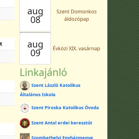
aug
Szent Domonkos
08
áldozópap
aug
t
Évközi XIX. vasárnap
09
Linkajánló
Szent László Katolikus
Általános Iskola
Szent Piroska Katolikus Óvoda
Szent Antal erdei keresztút
Szombathelyi Egyházmegye