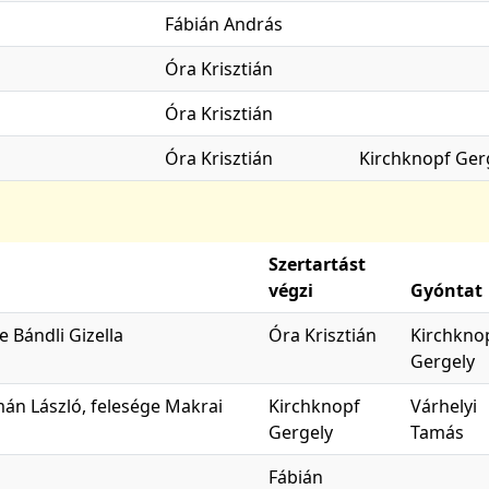
Fábián András
Óra Krisztián
Óra Krisztián
Óra Krisztián
Kirchknopf Ger
Szertartást
végzi
Gyóntat
e Bándli Gizella
Óra Krisztián
Kirchkno
Gergely
zmán László, felesége Makrai
Kirchknopf
Várhelyi
Gergely
Tamás
Fábián