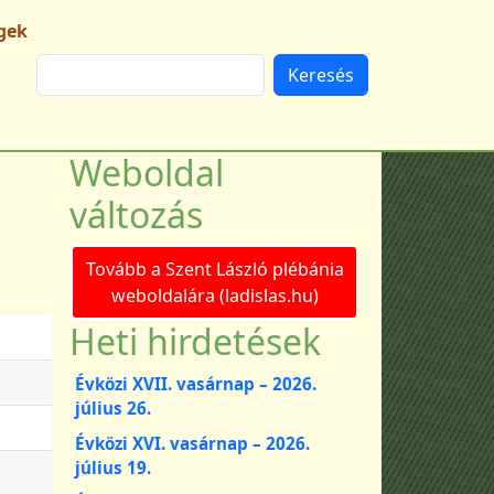
gek
Keresés
Weboldal
változás
Tovább a Szent László plébánia
weboldalára (ladislas.hu)
Heti hirdetések
Évközi XVII. vasárnap – 2026.
július 26.
Évközi XVI. vasárnap – 2026.
július 19.