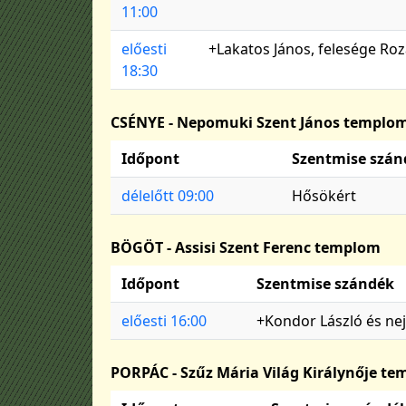
11:00
előesti
+Lakatos János, felesége Ro
18:30
CSÉNYE - Nepomuki Szent János templo
Időpont
Szentmise szán
délelőtt 09:00
Hősökért
BÖGÖT - Assisi Szent Ferenc templom
Időpont
Szentmise szándék
előesti 16:00
+Kondor László és nej
PORPÁC - Szűz Mária Világ Királynője t