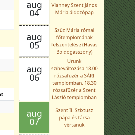
aug
Vianney Szent János
04
Mária áldozópap
Szűz Mária római
aug
főtemplomának
05
felszentelése (Havas
Boldogasszony)
Urunk
aug
színeváltozása 18.00
06
rózsafüzér a SÁRI
templomban, 18.30
rózsafüzér a Szent
at
László templomban
Szent II. Szixtusz
aug
pápa és társa
07
vértanuk