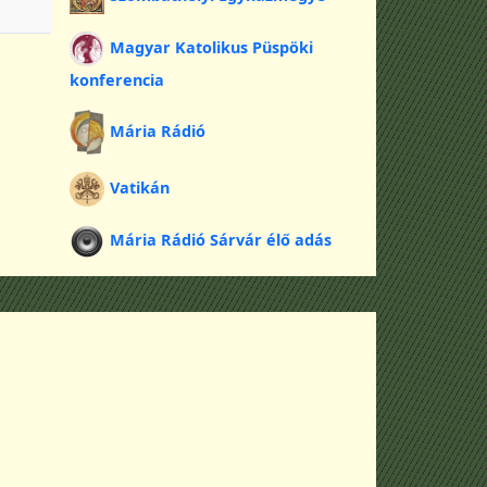
Magyar Katolikus Püspöki
konferencia
Mária Rádió
Vatikán
Mária Rádió Sárvár élő adás