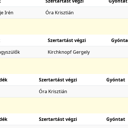
k
Szertartást végzi
Gyóntat
je Irén
Óra Krisztián
k
Szertartást végzi
Gyónta
agyszülők
Kirchknopf Gergely
dék
Szertartást végzi
Gyóntat
Óra Krisztián
dék
Szertartást végzi
Gyóntat