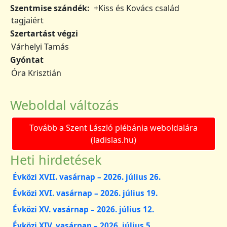
Szentmise szándék
+Kiss és Kovács család
tagjaiért
Szertartást végzi
Várhelyi Tamás
Gyóntat
Óra Krisztián
Weboldal változás
Tovább a Szent László plébánia weboldalára
(ladislas.hu)
Heti hirdetések
Évközi XVII. vasárnap – 2026. július 26.
Évközi XVI. vasárnap – 2026. július 19.
Évközi XV. vasárnap – 2026. július 12.
Évközi XIV. vasárnap – 2026. július 5.