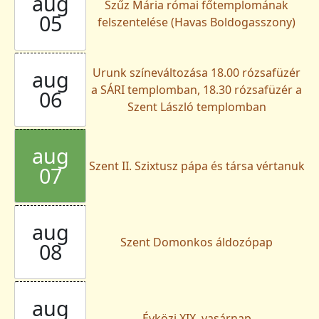
aug
Szűz Mária római főtemplomának
05
felszentelése (Havas Boldogasszony)
Urunk színeváltozása 18.00 rózsafüzér
aug
a SÁRI templomban, 18.30 rózsafüzér a
06
Szent László templomban
aug
Szent II. Szixtusz pápa és társa vértanuk
07
aug
Szent Domonkos áldozópap
08
aug
Évközi XIX. vasárnap