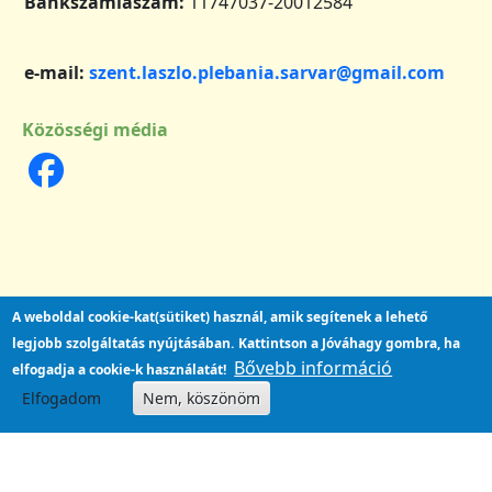
Bankszámlaszám:
11747037-20012584
e-mail:
szent.laszlo.plebania.sarvar@gmail.com
Közösségi média
A weboldal cookie-kat(sütiket) használ, amik segítenek a lehető
legjobb szolgáltatás nyújtásában.
Kattintson a Jóváhagy gombra, ha
Bővebb információ
elfogadja a cookie-k használatát!
Elfogadom
Nem, köszönöm