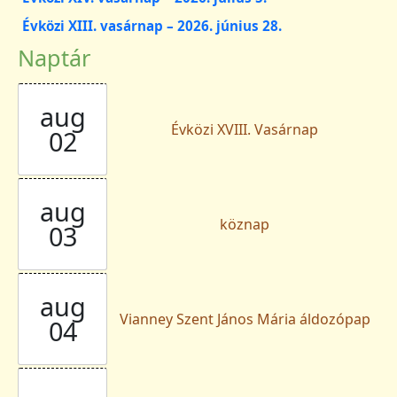
Évközi XIII. vasárnap – 2026. június 28.
Naptár
aug
Évközi XVIII. Vasárnap
02
aug
köznap
03
aug
Vianney Szent János Mária áldozópap
04