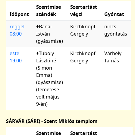
Szentmise
Szertartást
Időpont
szándék
végzi
Gyóntat
reggel
+Banai
Kirchknopf
nincs
08:00
István
Gergely
gyóntatás
(gyászmise)
este
+Tuboly
Kirchknopf
Várhelyi
19:00
Lászlóné
Gergely
Tamás
(Simon
Emma)
(gyászmise)
(temetése
volt május
9-én)
SÁRVÁR (SÁRI) - Szent Miklós templom
Szentmise
Szertartást