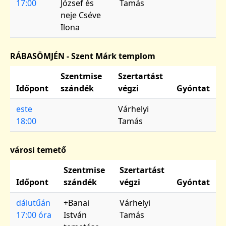
17:00
József és
Tamás
neje Cséve
Ilona
RÁBASÖMJÉN - Szent Márk templom
Szentmise
Szertartást
Időpont
szándék
végzi
Gyóntat
este
Várhelyi
18:00
Tamás
városi temető
Szentmise
Szertartást
Időpont
szándék
végzi
Gyóntat
dálutűán
+Banai
Várhelyi
17:00 óra
István
Tamás