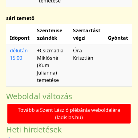
temetése
sári temető
Szentmise
Szertartást
Időpont
szándék
végzi
Gyóntat
délután
+Csizmadia
Óra
15:00
Miklósné
Krisztián
(Kum
Julianna)
temetése
Weboldal változás
Tovább a Szent László plébánia weboldalára
(ladislas.hu)
Heti hirdetések