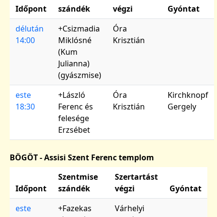
Időpont
szándék
végzi
Gyóntat
délután
+Csizmadia
Óra
14:00
Miklósné
Krisztián
(Kum
Julianna)
(gyászmise)
este
+László
Óra
Kirchknopf
18:30
Ferenc és
Krisztián
Gergely
felesége
Erzsébet
BÖGÖT - Assisi Szent Ferenc templom
Szentmise
Szertartást
Időpont
szándék
végzi
Gyóntat
este
+Fazekas
Várhelyi