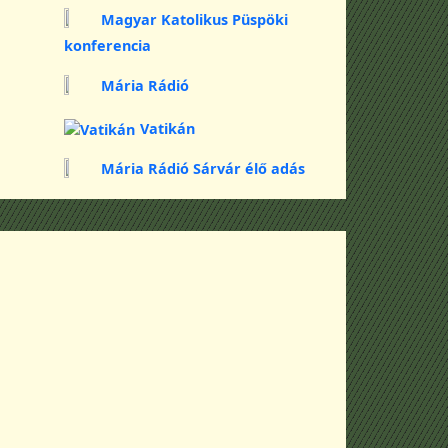
Magyar Katolikus Püspöki
konferencia
Mária Rádió
Vatikán
Mária Rádió Sárvár élő adás