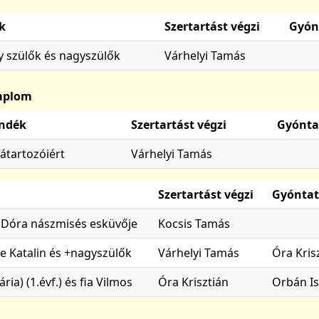
k
Szertartást végzi
Gyón
hy szülők és nagyszülők
Várhelyi Tamás
emplom
ándék
Szertartást végzi
Gyónta
átartozóiért
Várhelyi Tamás
Szertartást végzi
Gyóntat
ó Dóra nászmisés esküvője
Kocsis Tamás
e Katalin és +nagyszülők
Várhelyi Tamás
Óra Kris
ia) (1.évf.) és fia Vilmos
Óra Krisztián
Orbán Is