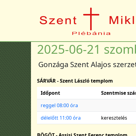
Ugrás a tartalomra
2025-06-21 szom
Gonzága Szent Alajos szerze
SÁRVÁR - Szent László templom
Időpont
Szentmise sz
reggel 08:00 óra
délelőtt 11:00 óra
keresztelés
BÖGÖT - Assisi Szent Ferenc templom