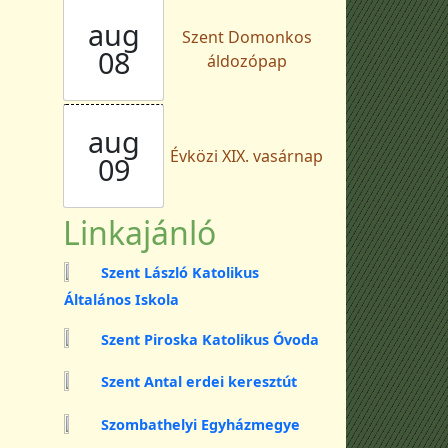
aug
Szent Domonkos
08
áldozópap
aug
Évközi XIX. vasárnap
09
Linkajánló
Szent László Katolikus
Általános Iskola
Szent Piroska Katolikus Óvoda
Szent Antal erdei keresztút
Szombathelyi Egyházmegye