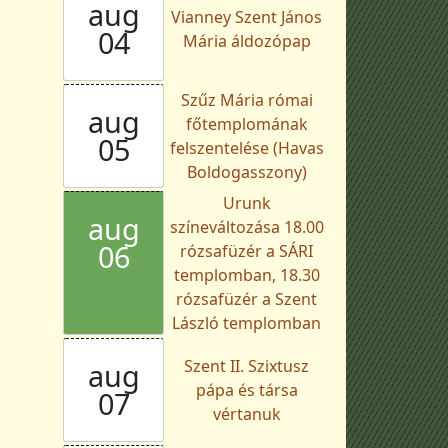
aug
Vianney Szent János
04
Mária áldozópap
Szűz Mária római
aug
főtemplomának
05
felszentelése (Havas
Boldogasszony)
Urunk
aug
színeváltozása 18.00
06
rózsafüzér a SÁRI
templomban, 18.30
rózsafüzér a Szent
László templomban
Szent II. Szixtusz
aug
pápa és társa
07
vértanuk