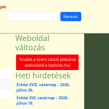
gek
Keresés
Weboldal
változás
Tovább a Szent László plébánia
weboldalára (ladislas.hu)
Heti hirdetések
Évközi XVII. vasárnap – 2026.
július 26.
Évközi XVI. vasárnap – 2026.
július 19.