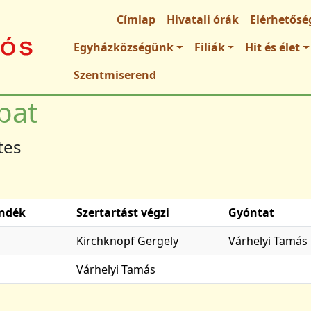
Fő navigáció
Címlap
Hivatali órák
Elérhetősé
Egyházközségünk
Filiák
Hit és élet
Szentmiserend
bat
tes
ándék
Szertartást végzi
Gyóntat
Kirchknopf Gergely
Várhelyi Tamás
Várhelyi Tamás