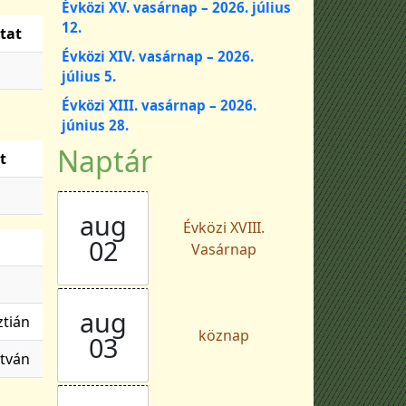
Évközi XV. vasárnap – 2026. július
12.
tat
Évközi XIV. vasárnap – 2026.
július 5.
Évközi XIII. vasárnap – 2026.
június 28.
Naptár
t
aug
Évközi XVIII.
02
Vasárnap
aug
ztián
köznap
03
tván