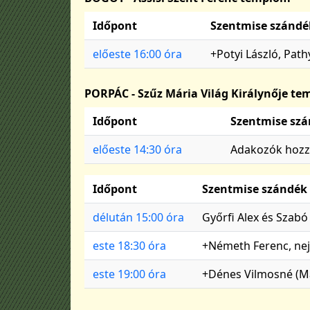
Időpont
Szentmise szándé
előeste 16:00 óra
+Potyi László, Pat
PORPÁC - Szűz Mária Világ Királynője t
Időpont
Szentmise sz
előeste 14:30 óra
Adakozók hozz
Időpont
Szentmise szándék
délután 15:00 óra
Győrfi Alex és Szab
este 18:30 óra
+Németh Ferenc, nej
este 19:00 óra
+Dénes Vilmosné (Már