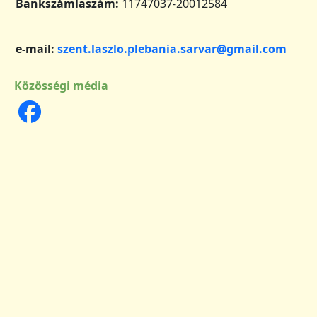
Bankszámlaszám:
11747037-20012584
e-mail:
szent.laszlo.plebania.sarvar@gmail.com
Közösségi média