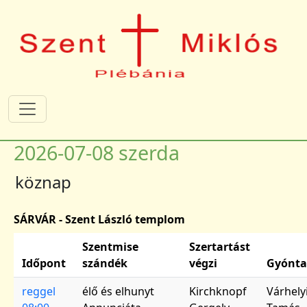
Ugrás a tartalomra
2026-07-08 szerda
köznap
SÁRVÁR - Szent László templom
Szentmise
Szertartást
Időpont
szándék
végzi
Gyónta
reggel
élő és elhunyt
Kirchknopf
Várhely