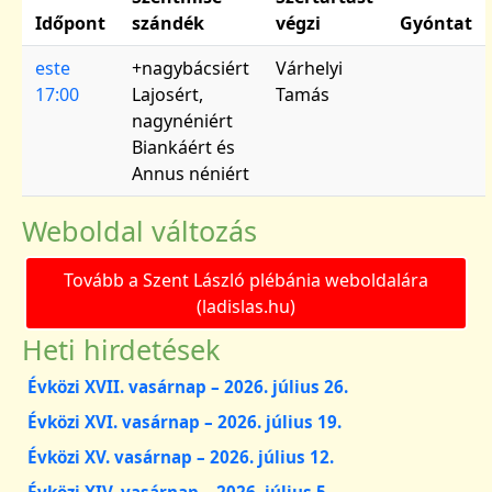
Időpont
szándék
végzi
Gyóntat
este
+nagybácsiért
Várhelyi
17:00
Lajosért,
Tamás
nagynéniért
Biankáért és
Annus néniért
Weboldal változás
Tovább a Szent László plébánia weboldalára
(ladislas.hu)
Heti hirdetések
Évközi XVII. vasárnap – 2026. július 26.
Évközi XVI. vasárnap – 2026. július 19.
Évközi XV. vasárnap – 2026. július 12.