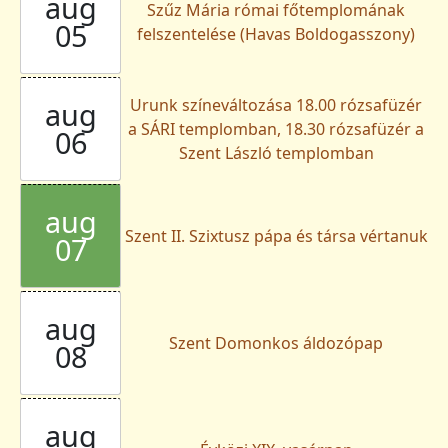
aug
Szűz Mária római főtemplomának
05
felszentelése (Havas Boldogasszony)
Urunk színeváltozása 18.00 rózsafüzér
aug
a SÁRI templomban, 18.30 rózsafüzér a
06
Szent László templomban
aug
Szent II. Szixtusz pápa és társa vértanuk
07
aug
Szent Domonkos áldozópap
08
aug