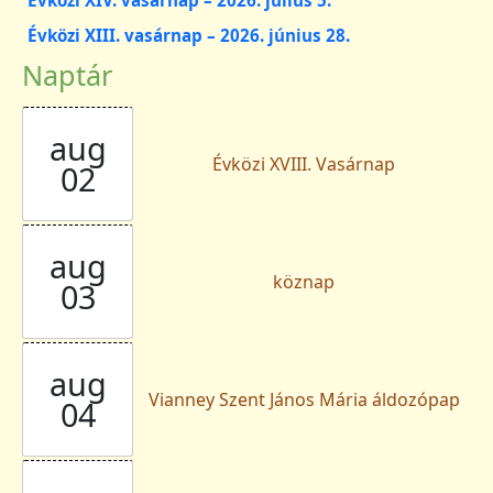
Évközi XIV. vasárnap – 2026. július 5.
Évközi XIII. vasárnap – 2026. június 28.
Naptár
aug
Évközi XVIII. Vasárnap
02
aug
köznap
03
aug
Vianney Szent János Mária áldozópap
04