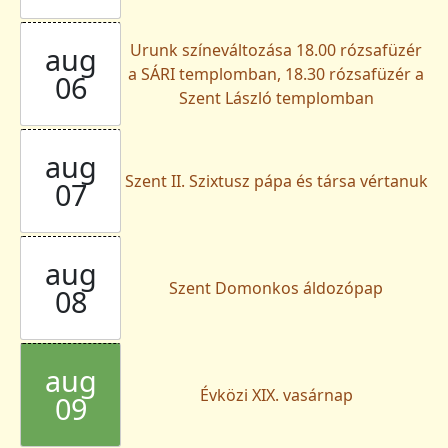
Urunk színeváltozása 18.00 rózsafüzér
aug
a SÁRI templomban, 18.30 rózsafüzér a
06
Szent László templomban
aug
Szent II. Szixtusz pápa és társa vértanuk
07
aug
Szent Domonkos áldozópap
08
aug
Évközi XIX. vasárnap
09