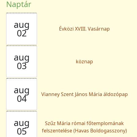
Naptár
aug
Évközi XVIII. Vasárnap
02
aug
köznap
03
aug
Vianney Szent János Mária áldozópap
04
aug
Szűz Mária római főtemplomának
05
felszentelése (Havas Boldogasszony)