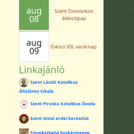
aug
Szent Domonkos
08
áldozópap
aug
Évközi XIX. vasárnap
09
Linkajánló
Szent László Katolikus
Általános Iskola
Szent Piroska Katolikus Óvoda
Szent Antal erdei keresztút
Szombathelyi Egyházmegye