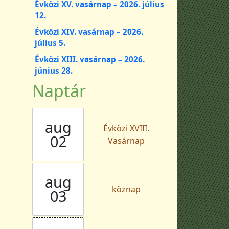
Évközi XV. vasárnap – 2026. július
12.
Évközi XIV. vasárnap – 2026.
július 5.
Évközi XIII. vasárnap – 2026.
június 28.
Naptár
aug
Évközi XVIII.
02
Vasárnap
aug
köznap
03