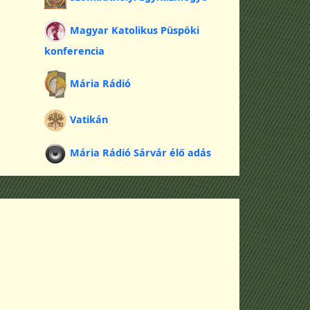
Magyar Katolikus Püspöki
konferencia
Mária Rádió
Vatikán
Mária Rádió Sárvár élő adás