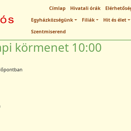
Fő navigáció
Címlap
Hivatali órák
Elérhetősé
Egyházközségünk
Filiák
Hit és élet
Szentmiserend
api körmenet 10:00
dőpontban
m