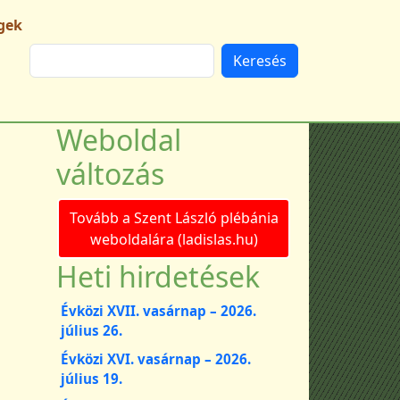
gek
Keresés
Weboldal
változás
Tovább a Szent László plébánia
weboldalára (ladislas.hu)
Heti hirdetések
Évközi XVII. vasárnap – 2026.
július 26.
Évközi XVI. vasárnap – 2026.
július 19.