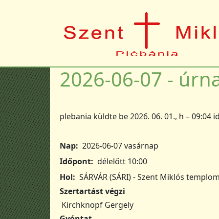
Ugrás a tartalomra
2026-06-07 - úrn
plebania
küldte be
2026. 06. 01., h – 09:04
i
Nap
2026-06-07 vasárnap
Időpont
délelőtt 10:00
Hol
SÁRVÁR (SÁRI) - Szent Miklós templo
Szertartást végzi
Kirchknopf Gergely
Gyóntat