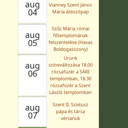
aug
Vianney Szent János
04
Mária áldozópap
Szűz Mária római
aug
főtemplomának
05
felszentelése (Havas
Boldogasszony)
Urunk
aug
színeváltozása 18.00
06
rózsafüzér a SÁRI
templomban, 18.30
rózsafüzér a Szent
László templomban
Szent II. Szixtusz
aug
pápa és társa
07
vértanuk