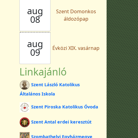
aug
Szent Domonkos
08
áldozópap
aug
Évközi XIX. vasárnap
09
Linkajánló
Szent László Katolikus
Általános Iskola
Szent Piroska Katolikus Óvoda
Szent Antal erdei keresztút
Szombathelyi Egyházmegye