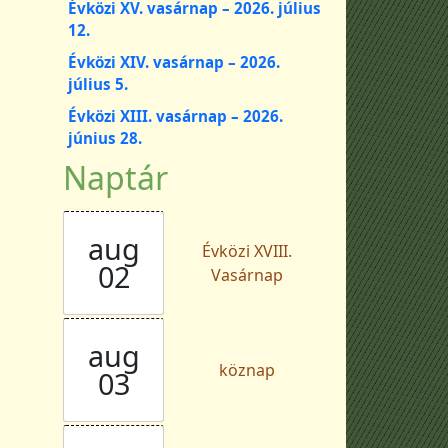
Évközi XV. vasárnap – 2026. július
12.
Évközi XIV. vasárnap – 2026.
július 5.
Évközi XIII. vasárnap – 2026.
június 28.
Naptár
aug
Évközi XVIII.
02
Vasárnap
aug
köznap
03