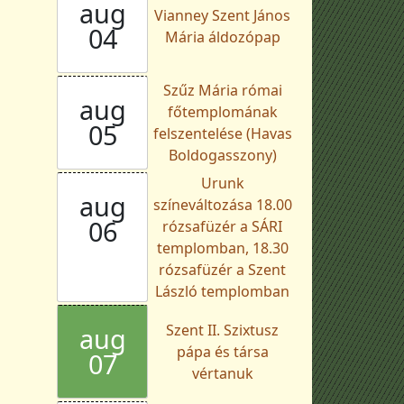
aug
Vianney Szent János
04
Mária áldozópap
Szűz Mária római
aug
főtemplomának
05
felszentelése (Havas
Boldogasszony)
Urunk
aug
színeváltozása 18.00
06
rózsafüzér a SÁRI
templomban, 18.30
rózsafüzér a Szent
László templomban
Szent II. Szixtusz
aug
pápa és társa
07
vértanuk