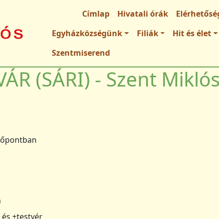
Fő navigáció
Címlap
Hivatali órák
Elérhetősé
Egyházközségünk
Filiák
Hit és élet
Szentmiserend
ÁR (SÁRI) - Szent Mikló
dőpontban
m
 és +testvér