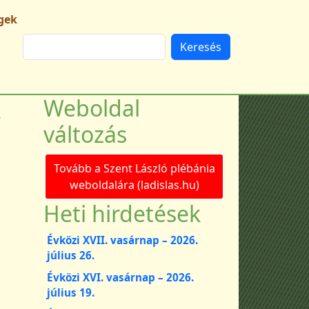
gek
Keresés
s
Weboldal
változás
Tovább a Szent László plébánia
weboldalára (ladislas.hu)
Heti hirdetések
Évközi XVII. vasárnap – 2026.
július 26.
Évközi XVI. vasárnap – 2026.
július 19.