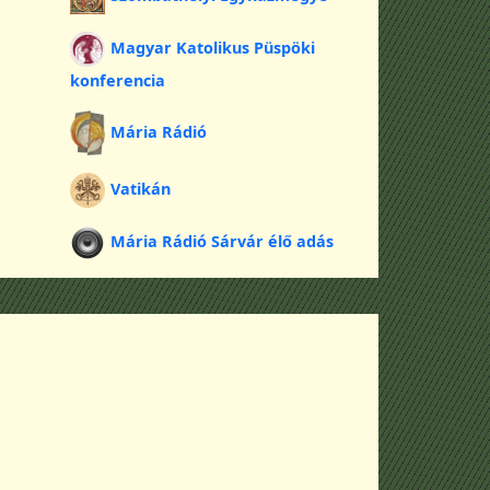
Magyar Katolikus Püspöki
konferencia
Mária Rádió
Vatikán
Mária Rádió Sárvár élő adás