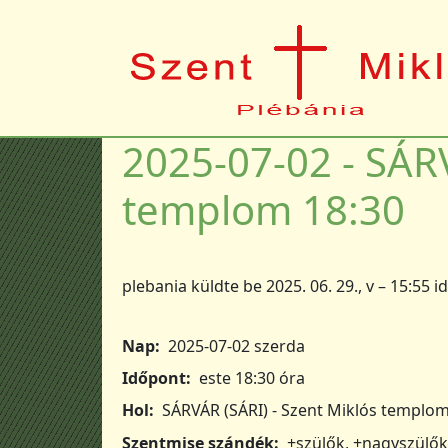
Ugrás a tartalomra
2025-07-02 - SÁRV
templom 18:30
plebania
küldte be
2025. 06. 29., v – 15:55
i
Nap
2025-07-02 szerda
Időpont
este 18:30 óra
Hol
SÁRVÁR (SÁRI) - Szent Miklós templo
Szentmise szándék
+szülők, +nagyszülők