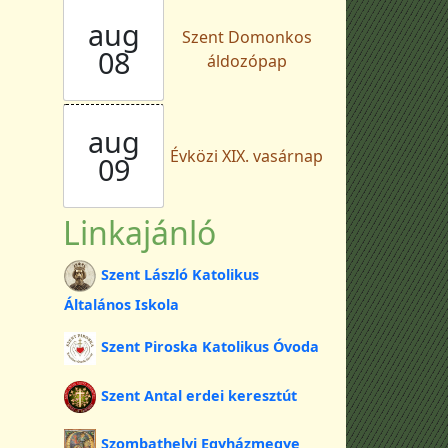
aug
Szent Domonkos
08
áldozópap
aug
Évközi XIX. vasárnap
09
Linkajánló
Szent László Katolikus
Általános Iskola
Szent Piroska Katolikus Óvoda
Szent Antal erdei keresztút
Szombathelyi Egyházmegye