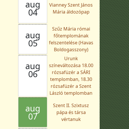
aug
Vianney Szent János
04
Mária áldozópap
Szűz Mária római
aug
főtemplomának
05
felszentelése (Havas
Boldogasszony)
Urunk
aug
színeváltozása 18.00
06
rózsafüzér a SÁRI
templomban, 18.30
rózsafüzér a Szent
László templomban
Szent II. Szixtusz
aug
pápa és társa
07
vértanuk