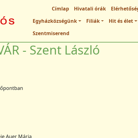
Fő navigáció
Címlap
Hivatali órák
Elérhetősé
Egyházközségünk
Filiák
Hit és élet
Szentmiserend
ÁR - Szent László
dőpontban
je Auer Mária