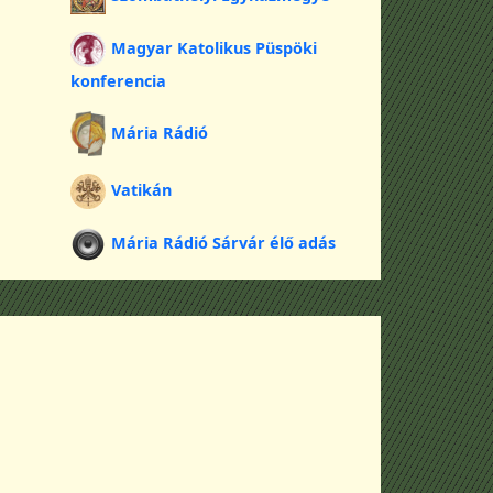
Magyar Katolikus Püspöki
konferencia
Mária Rádió
Vatikán
Mária Rádió Sárvár élő adás