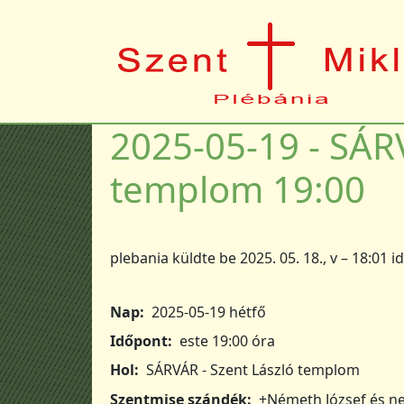
Ugrás a tartalomra
2025-05-19 - SÁRV
templom 19:00
plebania
küldte be
2025. 05. 18., v – 18:01
i
Nap
2025-05-19 hétfő
Időpont
este 19:00 óra
Hol
SÁRVÁR - Szent László templom
Szentmise szándék
+Németh József és ne