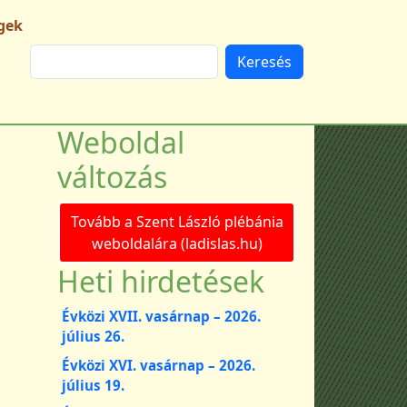
gek
Keresés
Weboldal
változás
Tovább a Szent László plébánia
weboldalára (ladislas.hu)
Heti hirdetések
Évközi XVII. vasárnap – 2026.
július 26.
Évközi XVI. vasárnap – 2026.
július 19.