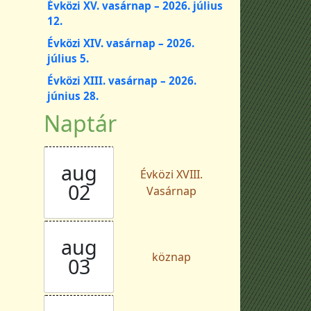
Évközi XV. vasárnap – 2026. július
12.
Évközi XIV. vasárnap – 2026.
július 5.
Évközi XIII. vasárnap – 2026.
június 28.
Naptár
aug
Évközi XVIII.
02
Vasárnap
aug
köznap
03