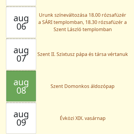
Urunk színeváltozása 18.00 rózsafüzér
aug
a SÁRI templomban, 18.30 rózsafüzér a
06
Szent László templomban
aug
Szent II. Szixtusz pápa és társa vértanuk
07
aug
Szent Domonkos áldozópap
08
aug
Évközi XIX. vasárnap
09