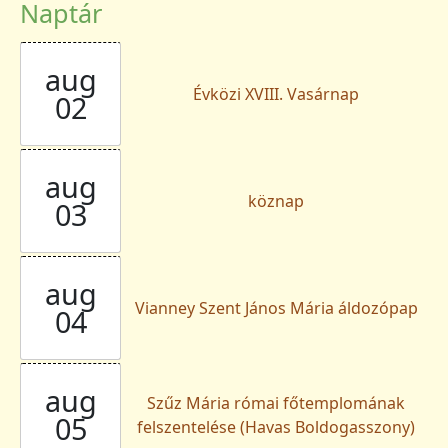
Naptár
aug
Évközi XVIII. Vasárnap
02
aug
köznap
03
aug
Vianney Szent János Mária áldozópap
04
aug
Szűz Mária római főtemplomának
05
felszentelése (Havas Boldogasszony)