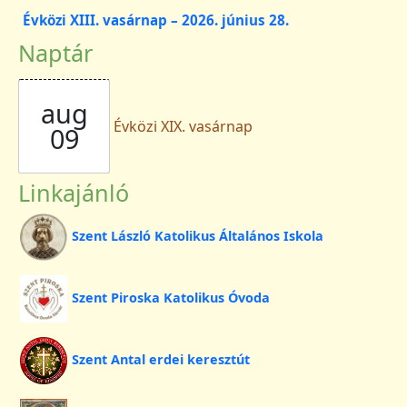
Évközi XIII. vasárnap – 2026. június 28.
Naptár
aug
Évközi XIX. vasárnap
09
Linkajánló
Szent László Katolikus Általános Iskola
Szent Piroska Katolikus Óvoda
Szent Antal erdei keresztút