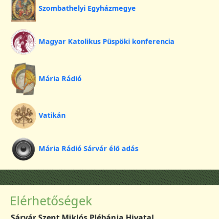
Szombathelyi Egyházmegye
Magyar Katolikus Püspöki konferencia
Mária Rádió
Vatikán
Mária Rádió Sárvár élő adás
Elérhetőségek
Sárvár Szent Miklós Plébánia Hivatal