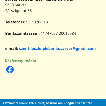
9600 Sárvár
Sársziget út 58.
Telefon:
06 95 / 320-918
Bankszámlaszám:
11747037-20012584
e-mail:
szent.laszlo.plebania.sarvar@gmail.com
Közösségi média
A weboldal cookie-kat(sütiket) használ, amik segítenek a lehető