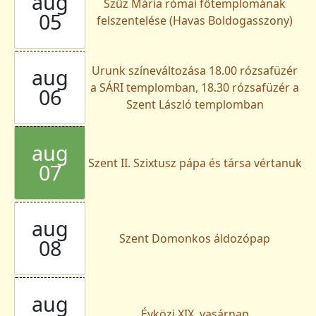
aug
Szűz Mária római főtemplomának
05
felszentelése (Havas Boldogasszony)
Urunk színeváltozása 18.00 rózsafüzér
aug
a SÁRI templomban, 18.30 rózsafüzér a
06
Szent László templomban
aug
Szent II. Szixtusz pápa és társa vértanuk
07
aug
Szent Domonkos áldozópap
08
aug
Évközi XIX. vasárnap