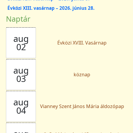
Évközi XIII. vasárnap – 2026. június 28.
Naptár
aug
Évközi XVIII. Vasárnap
02
aug
köznap
03
aug
Vianney Szent János Mária áldozópap
04