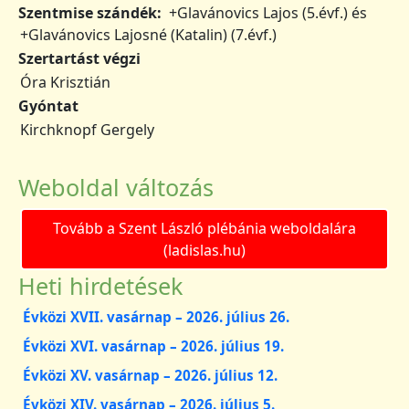
Szentmise szándék
+Glavánovics Lajos (5.évf.) és
+Glavánovics Lajosné (Katalin) (7.évf.)
Szertartást végzi
Óra Krisztián
Gyóntat
Kirchknopf Gergely
Weboldal változás
Tovább a Szent László plébánia weboldalára
(ladislas.hu)
Heti hirdetések
Évközi XVII. vasárnap – 2026. július 26.
Évközi XVI. vasárnap – 2026. július 19.
Évközi XV. vasárnap – 2026. július 12.
Évközi XIV. vasárnap – 2026. július 5.