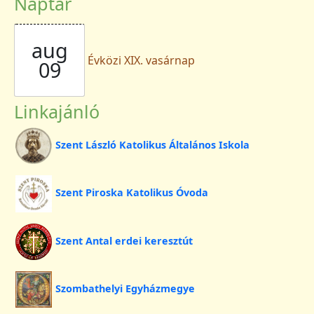
Naptár
aug
Évközi XIX. vasárnap
09
Linkajánló
Szent László Katolikus Általános Iskola
Szent Piroska Katolikus Óvoda
Szent Antal erdei keresztút
Szombathelyi Egyházmegye