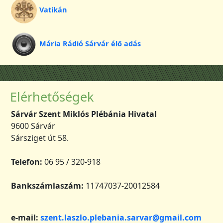
Vatikán
Mária Rádió Sárvár élő adás
Elérhetőségek
Sárvár Szent Miklós Plébánia Hivatal
9600 Sárvár
Sársziget út 58.
Telefon:
06 95 / 320-918
Bankszámlaszám:
11747037-20012584
e-mail:
szent.laszlo.plebania.sarvar@gmail.com