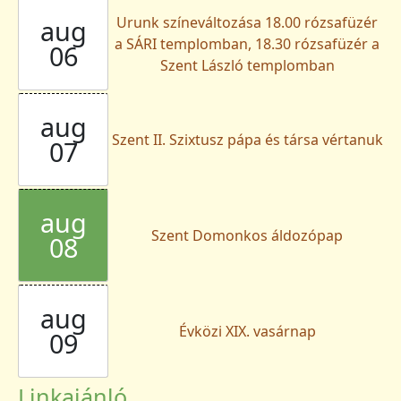
Urunk színeváltozása 18.00 rózsafüzér
aug
a SÁRI templomban, 18.30 rózsafüzér a
06
Szent László templomban
aug
Szent II. Szixtusz pápa és társa vértanuk
07
aug
Szent Domonkos áldozópap
08
aug
Évközi XIX. vasárnap
09
Linkajánló