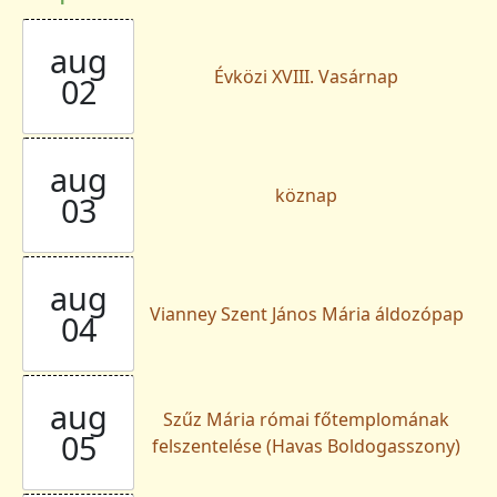
aug
Évközi XVIII. Vasárnap
02
aug
köznap
03
aug
Vianney Szent János Mária áldozópap
04
aug
Szűz Mária római főtemplomának
05
felszentelése (Havas Boldogasszony)