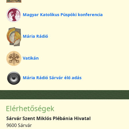
Magyar Katolikus Püspöki konferencia
Mária Rádió
Vatikán
Mária Rádió Sárvár élő adás
Elérhetőségek
Sárvár Szent Miklós Plébánia Hivatal
9600 Sárvár