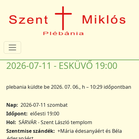
Ugrás a tartalomra
2026-07-11 - ESKÜVŐ 19:00
plebania
küldte be
2026. 07. 06., h – 10:29
időpontban
Nap
2026-07-11 szombat
Időpont
előesti 19:00
Hol
SÁRVÁR - Szent László templom
Szentmise szándék
+Mária édesanyáért és Béla
édesapáért