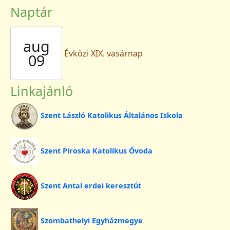
Naptár
aug
Évközi XIX. vasárnap
09
Linkajánló
Szent László Katolikus Általános Iskola
Szent Piroska Katolikus Óvoda
Szent Antal erdei keresztút
Szombathelyi Egyházmegye