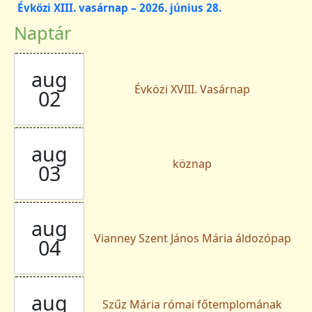
Évközi XIII. vasárnap – 2026. június 28.
Naptár
aug
Évközi XVIII. Vasárnap
02
aug
köznap
03
aug
Vianney Szent János Mária áldozópap
04
aug
Szűz Mária római főtemplomának