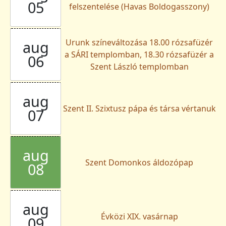
05
felszentelése (Havas Boldogasszony)
Urunk színeváltozása 18.00 rózsafüzér
aug
a SÁRI templomban, 18.30 rózsafüzér a
06
Szent László templomban
aug
Szent II. Szixtusz pápa és társa vértanuk
07
aug
Szent Domonkos áldozópap
08
aug
Évközi XIX. vasárnap
09