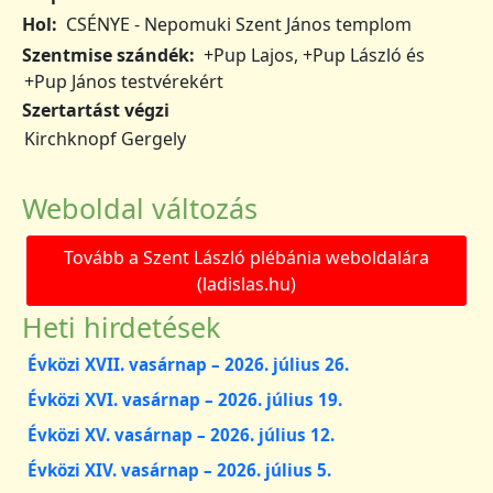
Hol
CSÉNYE - Nepomuki Szent János templom
Szentmise szándék
+Pup Lajos, +Pup László és
+Pup János testvérekért
Szertartást végzi
Kirchknopf Gergely
Weboldal változás
Tovább a Szent László plébánia weboldalára
(ladislas.hu)
Heti hirdetések
Évközi XVII. vasárnap – 2026. július 26.
Évközi XVI. vasárnap – 2026. július 19.
Évközi XV. vasárnap – 2026. július 12.
Évközi XIV. vasárnap – 2026. július 5.