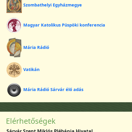
Szombathelyi Egyházmegye
Magyar Katolikus Püspöki konferencia
Mária Rádió
Vatikán
Mária Rádió Sárvár élő adás
Elérhetőségek
Sárvár Szent Miklós Plébánia Hivatal