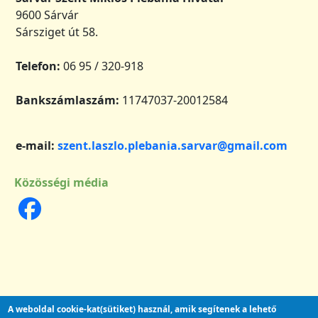
9600 Sárvár
Sársziget út 58.
Telefon:
06 95 / 320-918
Bankszámlaszám:
11747037-20012584
e-mail:
szent.laszlo.plebania.sarvar@gmail.com
Közösségi média
A weboldal cookie-kat(sütiket) használ, amik segítenek a lehető