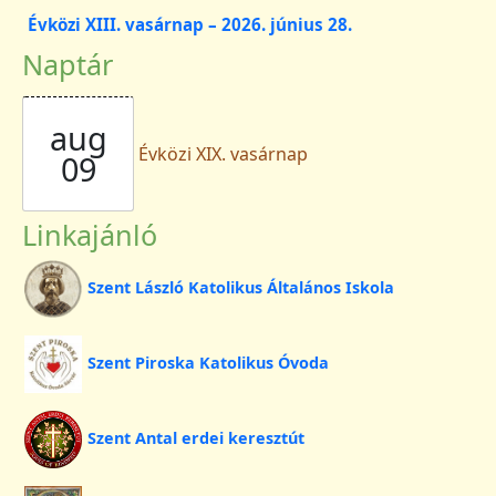
Évközi XIII. vasárnap – 2026. június 28.
Naptár
aug
Évközi XIX. vasárnap
09
Linkajánló
Szent László Katolikus Általános Iskola
Szent Piroska Katolikus Óvoda
Szent Antal erdei keresztút