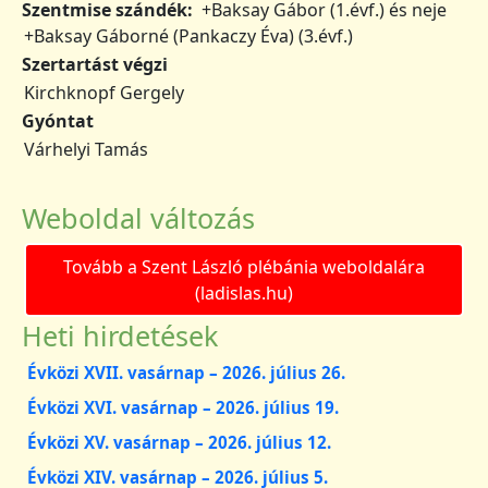
Szentmise szándék
+Baksay Gábor (1.évf.) és neje
+Baksay Gáborné (Pankaczy Éva) (3.évf.)
Szertartást végzi
Kirchknopf Gergely
Gyóntat
Várhelyi Tamás
Weboldal változás
Tovább a Szent László plébánia weboldalára
(ladislas.hu)
Heti hirdetések
Évközi XVII. vasárnap – 2026. július 26.
Évközi XVI. vasárnap – 2026. július 19.
Évközi XV. vasárnap – 2026. július 12.
Évközi XIV. vasárnap – 2026. július 5.