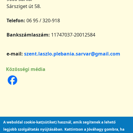
Sársziget út 58.
Telefon:
06 95 / 320-918
Bankszámlaszám:
11747037-20012584
e-mail:
szent.laszlo.plebania.sarvar@gmail.com
Közösségi média
A weboldal cookie-kat(sütiket) használ, amik segítenek a lehető
legjobb szolgáltatás nyújtásában.
Kattintson a Jóváhagy gombra, ha