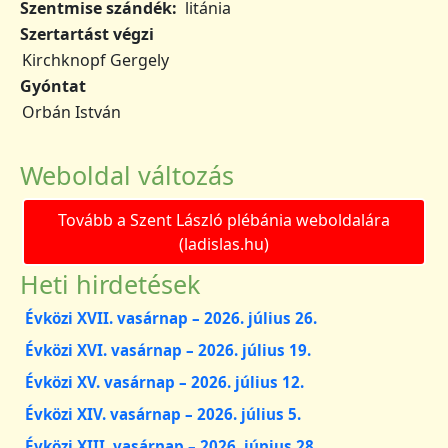
Szentmise szándék
litánia
Szertartást végzi
Kirchknopf Gergely
Gyóntat
Orbán István
Weboldal változás
Tovább a Szent László plébánia weboldalára
(ladislas.hu)
Heti hirdetések
Évközi XVII. vasárnap – 2026. július 26.
Évközi XVI. vasárnap – 2026. július 19.
Évközi XV. vasárnap – 2026. július 12.
Évközi XIV. vasárnap – 2026. július 5.
Évközi XIII. vasárnap – 2026. június 28.