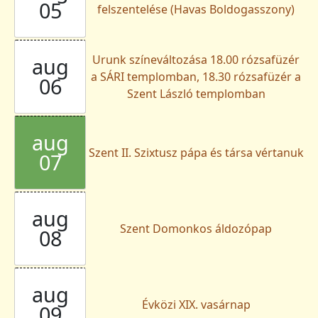
05
felszentelése (Havas Boldogasszony)
Urunk színeváltozása 18.00 rózsafüzér
aug
a SÁRI templomban, 18.30 rózsafüzér a
06
Szent László templomban
aug
Szent II. Szixtusz pápa és társa vértanuk
07
aug
Szent Domonkos áldozópap
08
aug
Évközi XIX. vasárnap
09