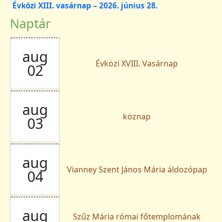
Évközi XIII. vasárnap – 2026. június 28.
Naptár
aug
Évközi XVIII. Vasárnap
02
aug
köznap
03
aug
Vianney Szent János Mária áldozópap
04
aug
Szűz Mária római főtemplomának