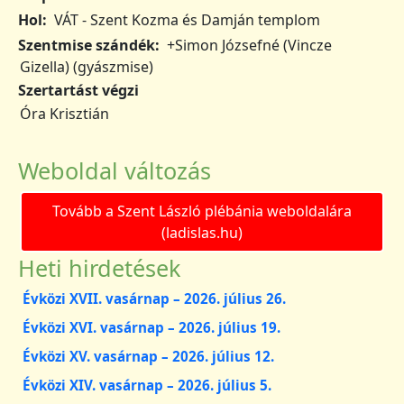
Hol
VÁT - Szent Kozma és Damján templom
Szentmise szándék
+Simon Józsefné (Vincze
Gizella) (gyászmise)
Szertartást végzi
Óra Krisztián
Weboldal változás
Tovább a Szent László plébánia weboldalára
(ladislas.hu)
Heti hirdetések
Évközi XVII. vasárnap – 2026. július 26.
Évközi XVI. vasárnap – 2026. július 19.
Évközi XV. vasárnap – 2026. július 12.
Évközi XIV. vasárnap – 2026. július 5.