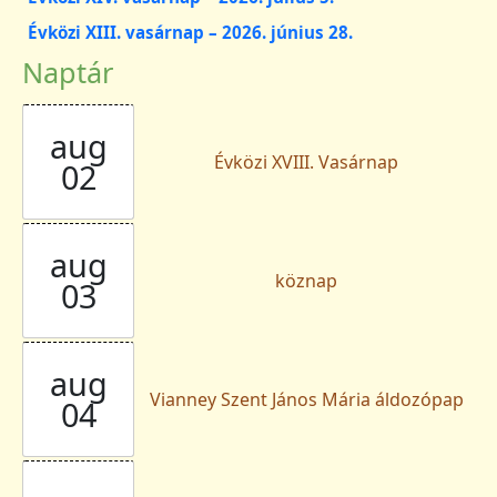
Évközi XIII. vasárnap – 2026. június 28.
Naptár
aug
Évközi XVIII. Vasárnap
02
aug
köznap
03
aug
Vianney Szent János Mária áldozópap
04