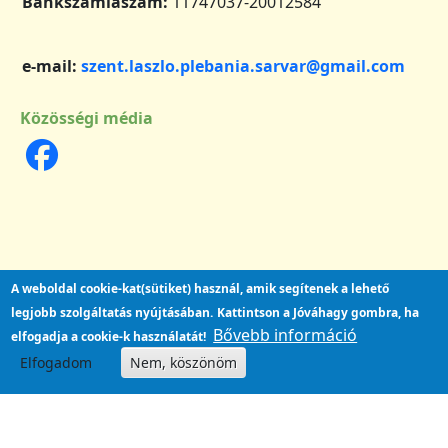
Bankszámlaszám:
11747037-20012584
e-mail:
szent.laszlo.plebania.sarvar@gmail.com
Közösségi média
A weboldal cookie-kat(sütiket) használ, amik segítenek a lehető
legjobb szolgáltatás nyújtásában.
Kattintson a Jóváhagy gombra, ha
Bővebb információ
elfogadja a cookie-k használatát!
Elfogadom
Nem, köszönöm