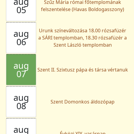
aug
Szűz Mária római főtemplomának
05
felszentelése (Havas Boldogasszony)
Urunk színeváltozása 18.00 rózsafüzér
aug
a SÁRI templomban, 18.30 rózsafüzér a
06
Szent László templomban
aug
Szent II. Szixtusz pápa és társa vértanuk
07
aug
Szent Domonkos áldozópap
08
aug
Évközi XIX. vasárnap