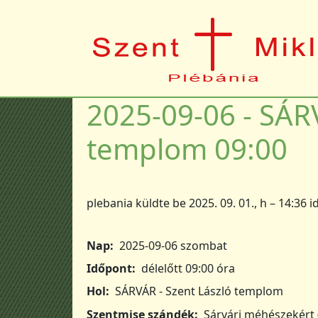
Ugrás a tartalomra
2025-09-06 - SÁRV
templom 09:00
plebania
küldte be
2025. 09. 01., h – 14:36
i
Nap
2025-09-06 szombat
Időpont
délelőtt 09:00 óra
Hol
SÁRVÁR - Szent László templom
Szentmise szándék
Sárvári méhészekért 