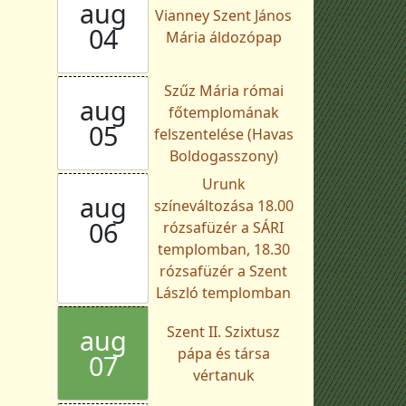
aug
Vianney Szent János
04
Mária áldozópap
Szűz Mária római
aug
főtemplomának
05
felszentelése (Havas
Boldogasszony)
Urunk
aug
színeváltozása 18.00
06
rózsafüzér a SÁRI
templomban, 18.30
rózsafüzér a Szent
László templomban
Szent II. Szixtusz
aug
pápa és társa
07
vértanuk