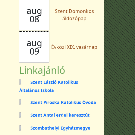
aug
Szent Domonkos
08
áldozópap
aug
Évközi XIX. vasárnap
09
Linkajánló
Szent László Katolikus
Általános Iskola
Szent Piroska Katolikus Óvoda
Szent Antal erdei keresztút
Szombathelyi Egyházmegye