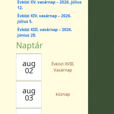
Évközi XV. vasárnap – 2026. július
12.
Évközi XIV. vasárnap – 2026.
július 5.
Évközi XIII. vasárnap – 2026.
június 28.
Naptár
aug
Évközi XVIII.
02
Vasárnap
aug
köznap
03