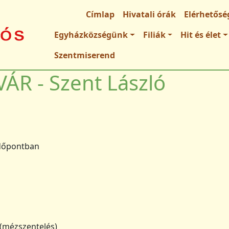
Fő navigáció
Címlap
Hivatali órák
Elérhetősé
Egyházközségünk
Filiák
Hit és élet
Szentmiserend
ÁR - Szent László
dőpontban
(mézszentelés)