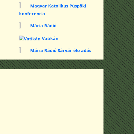
Magyar Katolikus Püspöki
konferencia
Mária Rádió
Vatikán
Mária Rádió Sárvár élő adás