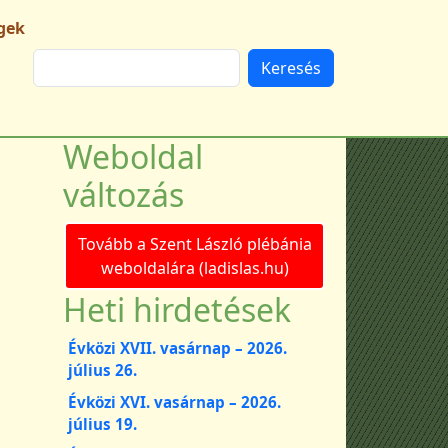
gek
Keresés
Weboldal
változás
Tovább a Szent László plébánia
weboldalára (ladislas.hu)
Heti hirdetések
Évközi XVII. vasárnap – 2026.
július 26.
Évközi XVI. vasárnap – 2026.
július 19.