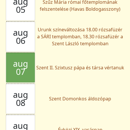
aug
Szűz Mária római főtemplomának
05
felszentelése (Havas Boldogasszony)
Urunk színeváltozása 18.00 rózsafüzér
aug
a SÁRI templomban, 18.30 rózsafüzér a
06
Szent László templomban
aug
Szent II. Szixtusz pápa és társa vértanuk
07
aug
Szent Domonkos áldozópap
08
aug
Évközi XIX. vasárnap