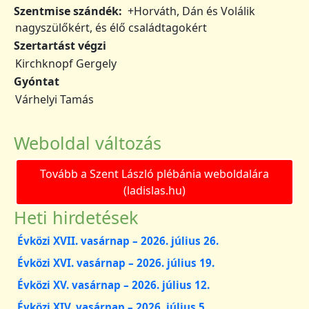
Szentmise szándék
+Horváth, Dán és Volálik
nagyszülőkért, és élő családtagokért
Szertartást végzi
Kirchknopf Gergely
Gyóntat
Várhelyi Tamás
Weboldal változás
Tovább a Szent László plébánia weboldalára
(ladislas.hu)
Heti hirdetések
Évközi XVII. vasárnap – 2026. július 26.
Évközi XVI. vasárnap – 2026. július 19.
Évközi XV. vasárnap – 2026. július 12.
Évközi XIV. vasárnap – 2026. július 5.