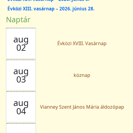
Évközi XIII. vasárnap – 2026. június 28.
Naptár
aug
Évközi XVIII. Vasárnap
02
aug
köznap
03
aug
Vianney Szent János Mária áldozópap
04