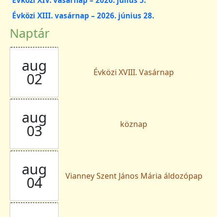
Évközi XIII. vasárnap – 2026. június 28.
Naptár
aug
Évközi XVIII. Vasárnap
02
aug
köznap
03
aug
Vianney Szent János Mária áldozópap
04