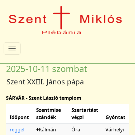
Ugrás a tartalomra
2025-10-11 szombat
Szent XXIII. János pápa
SÁRVÁR - Szent László templom
Szentmise
Szertartást
Időpont
szándék
végzi
Gyóntat
reggel
+Kálmán
Óra
Várhelyi