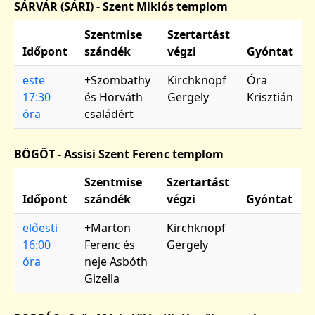
SÁRVÁR (SÁRI) - Szent Miklós templom
Szentmise
Szertartást
Időpont
szándék
végzi
Gyóntat
este
+Szombathy
Kirchknopf
Óra
17:30
és Horváth
Gergely
Krisztián
óra
családért
BÖGÖT - Assisi Szent Ferenc templom
Szentmise
Szertartást
Időpont
szándék
végzi
Gyóntat
előesti
+Marton
Kirchknopf
16:00
Ferenc és
Gergely
óra
neje Asbóth
Gizella