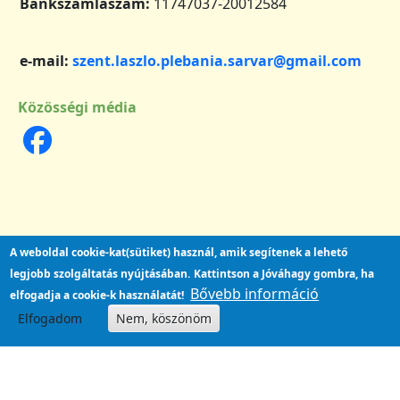
Bankszámlaszám:
11747037-20012584
e-mail:
szent.laszlo.plebania.sarvar@gmail.com
Közösségi média
A weboldal cookie-kat(sütiket) használ, amik segítenek a lehető
legjobb szolgáltatás nyújtásában.
Kattintson a Jóváhagy gombra, ha
Bővebb információ
elfogadja a cookie-k használatát!
Elfogadom
Nem, köszönöm