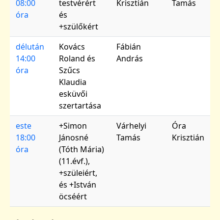
08:00
testvérért
Krisztián
Tamás
óra
és
+szülőkért
délután
Kovács
Fábián
14:00
Roland és
András
óra
Szűcs
Klaudia
esküvői
szertartása
este
+Simon
Várhelyi
Óra
18:00
Jánosné
Tamás
Krisztián
óra
(Tóth Mária)
(11.évf.),
+szüleiért,
és +István
öcséért