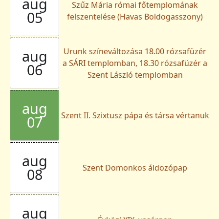
aug
Szűz Mária római főtemplomának
05
felszentelése (Havas Boldogasszony)
Urunk színeváltozása 18.00 rózsafüzér
aug
a SÁRI templomban, 18.30 rózsafüzér a
06
Szent László templomban
aug
Szent II. Szixtusz pápa és társa vértanuk
07
aug
Szent Domonkos áldozópap
08
aug