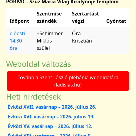
PORPÁC - Szűz Mária Világ Királynője templom
Szentmise
Szertartást
Időpont
szándék
végzi
Gyóntat
előesti
+Schimmer
Óra
14:30
Miklós
Krisztián
óra
szülei
Weboldal változás
Tovább a Szent László plébánia weboldalára
(ladislas.hu)
Heti hirdetések
Évközi XVII. vasárnap – 2026. július 26.
Évközi XVI. vasárnap – 2026. július 19.
Évközi XV. vasárnap – 2026. július 12.
Évközi XIV. vasárnap – 2026. július 5.