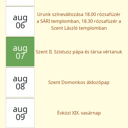
Urunk színeváltozása 18.00 rózsafüzér
aug
a SÁRI templomban, 18.30 rózsafüzér a
06
Szent László templomban
aug
Szent II. Szixtusz pápa és társa vértanuk
07
aug
Szent Domonkos áldozópap
08
aug
Évközi XIX. vasárnap
09