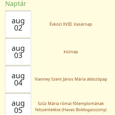
Naptár
aug
Évközi XVIII. Vasárnap
02
aug
köznap
03
aug
Vianney Szent János Mária áldozópap
04
aug
Szűz Mária római főtemplomának
05
felszentelése (Havas Boldogasszony)